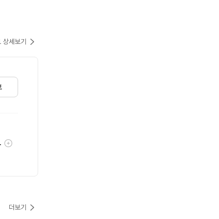
 상세보기
보
울전쟁 Series
툴팁기능
더보기