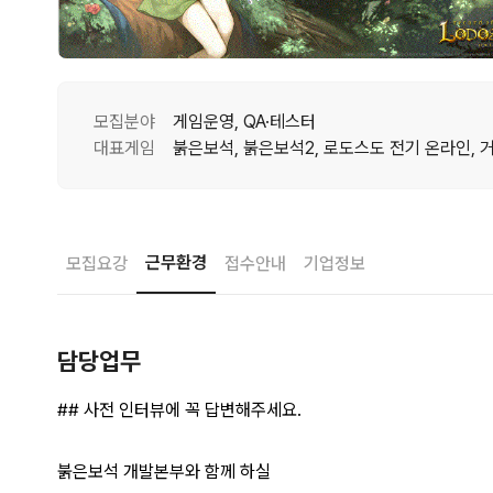
모집분야
게임운영, QA·테스터
대표게임
근무환경
모집요강
접수안내
기업정보
담당업무