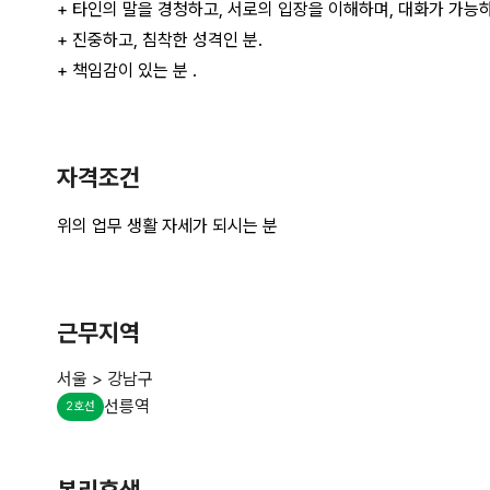
자격조건
근무지역
서울 > 강남구
선릉역
2호선