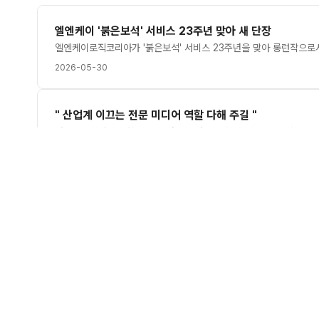
엘엔케이 '붉은보석' 서비스 23주년 맞아 새 단장
2026-05-30
" 산업계 이끄는 전문 미디어 역할 다해 주길 "
2026-03-22
본 채용정보는 게임잡의 동의없이 무단전재, 재배포, 재가공할 수 없으며,
엘엔케이로직코리아
에서 진행중인 채용 정보확인해 보