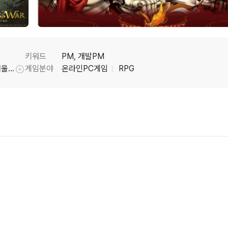
키워드
PM, 개발PM
붉은보석, 붉은보석2, 로도스도 전기 온라인, 거울전쟁 Series
게임분야
온라인PC게임
RPG
툴팁기능