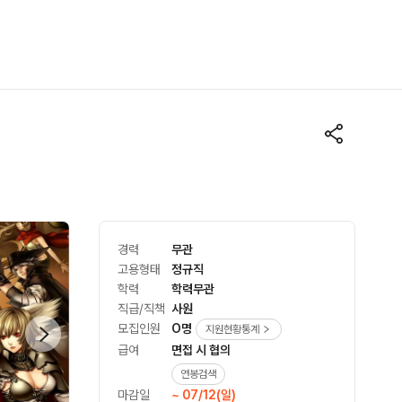
경력
무관
고용형태
정규직
학력
학력무관
직급/직책
사원
모집인원
O명
지원현황통계
급여
면접 시 협의
연봉검색
마감일
~ 07/12(일)