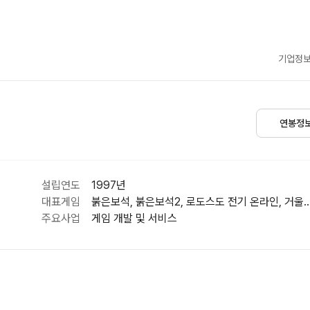
기업정보
연봉정
설립연도
1997년
대표게임
붉은보석, 붉은보석2, 로도스도 전기 온라인, 거
주요사업
게임 개발 및 서비스