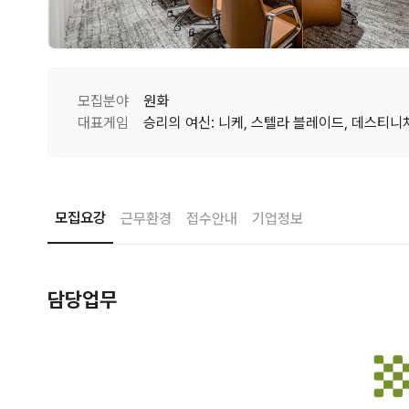
모집분야
원화
대표게임
모집요강
근무환경
접수안내
기업정보
담당업무