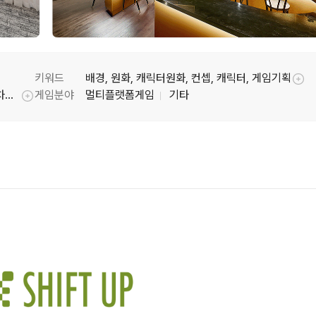
키워드
배경, 원화, 캐릭터원화, 컨셉, 캐릭터, 게임기획
툴팁기능
승리의 여신: 니케, 스텔라 블레이드, 데스티니차일드
게임분야
멀티플랫폼게임
기타
툴팁기능