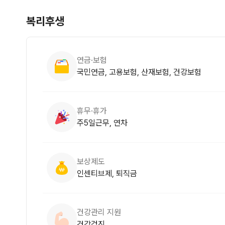
복리후생
연금·보험
국민연금, 고용보험, 산재보험, 건강보험
휴무·휴가
주5일근무, 연차
보상제도
인센티브제, 퇴직금
건강관리 지원
건강검진