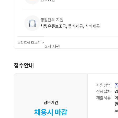
생활편의 지원
차량유류보조금, 중식제공, 석식제공
복리후생 더보기
경조사 지원
각종 경조금, 경조휴가제
접수안내
지원방법
[
전형절차
입
제출서류
이
남은기간
관
채용시 마감
포