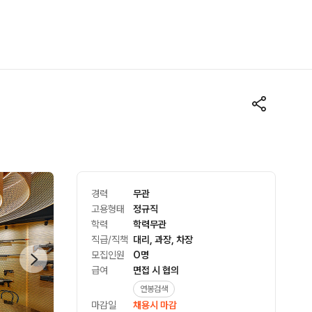
경력
무관
고용형태
정규직
학력
학력무관
직급/직책
대리, 과장, 차장
모집인원
O명
급여
면접 시 협의
연봉검색
마감일
채용시 마감