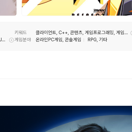
키워드
클라이언트, C++, 콘텐츠, 게임프로그래밍, 게임프로그래머, 블루프린트, 언리얼5
P의 거짓,고양이와스프,스컬,브라운더스트2,DJMax,A.V.A,피망포커,피망고스톱
게임분야
온라인PC게임, 콘솔게임
RPG, 기타
툴팁기능