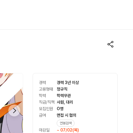
경력
경력 3년 이상
고용형태
정규직
학력
학력무관
직급/직책
사원, 대리
모집인원
O명
급여
면접 시 협의
연봉검색
마감일
~ 07/02(목)