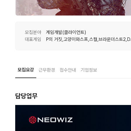
모집분야
게임개발(클라이언트)
대표게임
모집요강
근무환경
접수안내
기업정보
담당업무