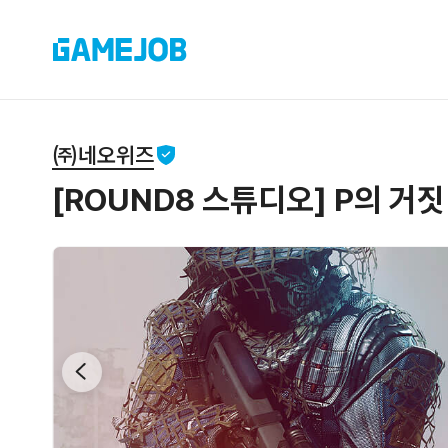
㈜네오위즈
[ROUND8 스튜디오] P의 거