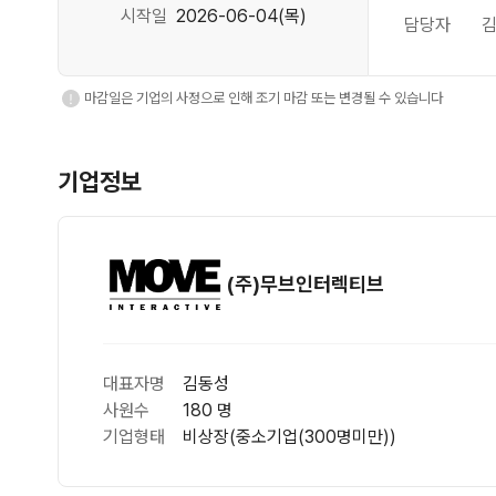
시작일
2026-06-04(목)
담당자
김
마감일은 기업의 사정으로 인해 조기 마감 또는 변경될 수 있습니다
기업정보
(주)무브인터렉티브
대표자명
김동성
사원수
180 명
기업형태
비상장(중소기업(300명미만))