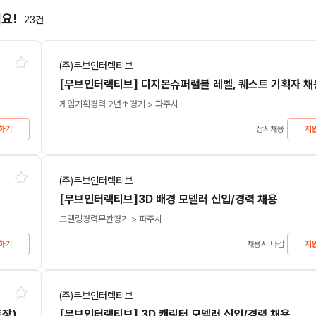
세요!
23
건
(주)무브인터렉티브
[무브인터렉티브] 디지몬슈퍼럼블 레벨, 퀘스트 기획자 채
게임기획
경력 2년↑
경기 > 파주시
하기
상시채용
지
(주)무브인터렉티브
[무브인터렉티브]3D 배경 모델러 신입/경력 채용
모델링
경력무관
경기 > 파주시
하기
채용시 마감
지
(주)무브인터렉티브
[무브인터렉티브] MMORPG 서버 프로그래머 경력자(파트장) 채용
[무브인터렉티브] 3D 캐릭터 모델러 신입/경력 채용