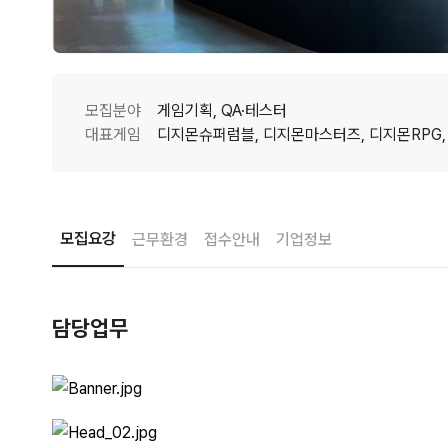
모집분야
게임기획, QA·테스터
대표게임
모집요강
근무환경
접수안내
기업정보
담당업무