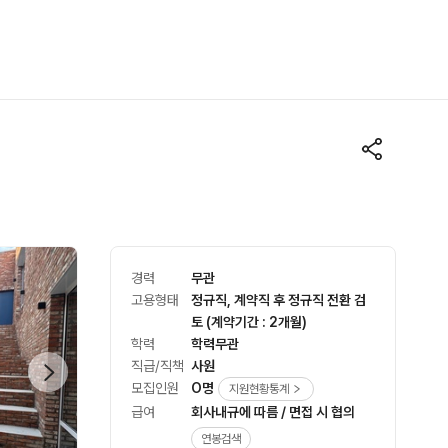
경력
무관
고용형태
정규직, 계약직 후 정규직 전환 검
토 (계약기간 : 2개월)
학력
학력무관
직급/직책
사원
모집인원
O명
지원현황통계
급여
회사내규에 따름 / 면접 시 협의
연봉검색