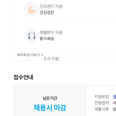
건강관리 지원
건강검진
생활편의 지원
중식제공
복리후생 더보기
경조사 지원
각종 경조금, 경조휴가제
접수안내
지원방법
게
남은기간
전형절차
서
채용시 마감
제출서류
입