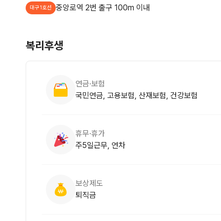
중앙로역 2번 출구 100m 이내
대구1호선
복리후생
연금·보험
국민연금, 고용보험, 산재보험, 건강보험
휴무·휴가
주5일근무, 연차
보상제도
퇴직금