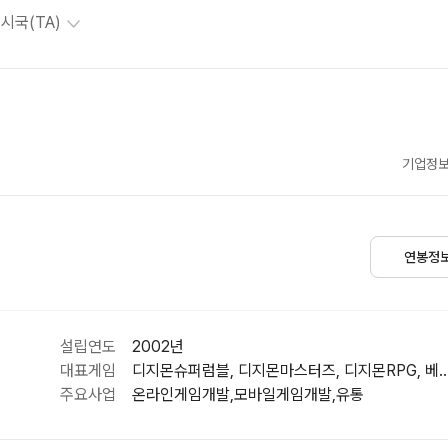
시국(TA)
기업정보
연봉정
설립연도
2002년
대표게임
디지몬슈퍼럼블, 디지몬마스터즈, 디지몬RPG,
주요사업
온라인게임개발,모바일게임개발,유통