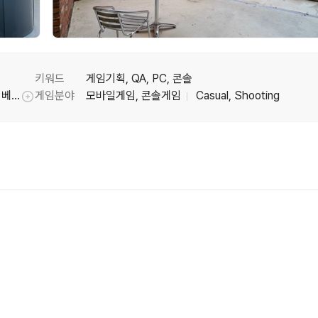
키워드
게임기획, QA, PC, 콘솔
디지몬슈퍼럼블, 디지몬마스터즈, 디지몬RPG, 베어브릭히어로즈
게임분야
모바일게임, 콘솔게임
Casual, Shooting
툴팁기능