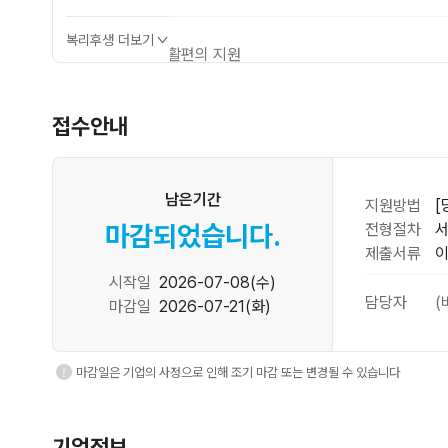
복리후생 더보기
생활편의 지원
사원식당, 중식제공, 석식제공
접수안내
경조사 지원
각종 경조금, 경조휴가제
남은기간
지원방법
[
마감되었습니다.
전형절차
서
제출서류
이
시작일
2026-07-08(수)
담당자
(
마감일
2026-07-21(화)
마감일은 기업의 사정으로 인해 조기 마감 또는 변경될 수 있습니다
기업정보