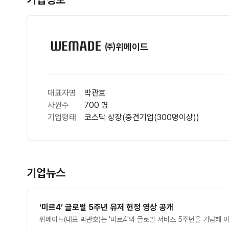
㈜위메이드
대표자명
박관호
사원수
700 명
기업형태
코스닥 상장(중견기업(300명이상))
기업뉴스
‘미르4’ 글로벌 5주년 유저 헌정 영상 공개