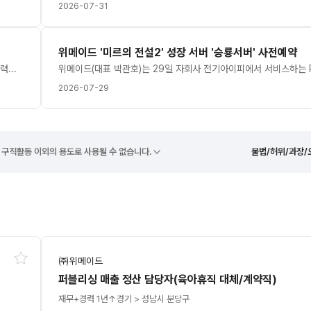
2026-07-31
위메이드 '미르의 전설2' 성장 서버 '승룡서버' 사전예약
증시가 연이틀 폭락하며 코스피와 코스닥 모두 '서킷 브레이커(일시효력정지)'가 발동됐다. 반도체 고점에 대한 공포감과 단일 종목 레버리지 ETF(상장지수펀드)의 변동성 확대 등으로 투자 심리가 크게 위축됐다는 지적이다.이 같은 증시 침체에 따라 따라 게임주 역시 하락장이 연출됐다. 주요 종목 대다수가 약세를 보였고, 일부는 낙폭을 크게 확대했다. 반면, 크래프톤 시프트업 등은 보합권으로 거래를 마치며 증시 낙폭 대비 선방하는 흐름을 보이기도 했다.29일 게임주는 플레이위드 등을 제외한 대다수 종목이 하락했다. 플레이위드 주가도 전거래일 대비 0.21% 상승한 2340원에 강보합에 그쳤다. 이날 썸에이지 주가는 전거래일 대비 12.02%(150원) 내린 1098원에 거래를 마치며 게임주 중 가장 큰 낙폭을 보였다. 이 회사 주가는 앞서 2거래일 간 상한가 및 급등세를 보이다, 급락세로 돌아서며 변동폭을 크게 드러냈다.코스피 게임 대장주인 크래프톤 주가는 전거래일 대비 0.61%(1500원) 내린 24만 2000원에 장을 마감했다. 이날 호실적을 발표한 이후, 대체거래소를 통한 주가는 상승세로 돌아서기도 했다.엔씨 주가는 전거래일 대비 1.78%(4000원) 내린 22만 1000원에 장을 마감했다. 넷마블 주가도 2.72%(1000원) 하락한 3만 5750원에 거래를 마쳤다.코스닥 상위 게임주 펄어비스 주가는 전거래일 대비 2.09%(700원) 내린 3만 2750원에 장을 마감했다. 이 회사 주가는 2거래일 연속 약세를 보였으며, 장중 3만 200원까지 떨어지는 초단기 급락세를 보이기도 했다.또한 위메이드그룹주가 5%대 이상의 하락세를 보였으며, 조이시티(-6.58%) 밸로프(-7.64%) 한빛소프트(-8.12%) 컴투스홀딩스(-9.22%) 등이 비교적 큰 낙폭을 드러냈다.이날 게임엔터테인먼트 업종은 전거래일 대비 1.16% 하락했으며, 전체 79개 업종 중 17위를 기록했다. 코스피 지수는 360.42포인트(5.98%) 내린 5663.24포인트를, 코스닥 지수도 43.17포인트(6.12%) 떨어진 662.68포인트를 기록했다.[더게임스데일리 이주환 기자 ejohn@tgdaily.co.kr]
2026-07-29
 구직활동 이외의 용도로 사용될 수 없습니다.
불법/허위/과장/
㈜위메이드
퍼블리싱 매출 정산 담당자(육아휴직 대체/계약직)
재무+
경력 1년↑
경기 > 성남시 분당구