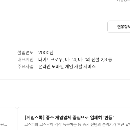
연봉정
설립연도
2000년
대표게임
나이트크로우, 미르4, 미르의 전설 2,3 등
주요사업
온라인,모바일 게임 개발 서비스
[게임스톡] 중소 게임업체 중심으로 일제히 ‘반등’
위메이드(대표 박관호)는 '미르4'의 글로벌 서비스 5주년을 기념해 이용자 헌정 영상을 6일 공개했다. 그간의 성과를 정리한 기념 영상과 뮤직비디오(MV) 등 총 2개다.먼저 기념 영상에는 지난 5년간의 성과가 담겼다. 총 2440만 개의 계정, 4010만 개의 캐릭터가 생성됐고, 핵심 재화 '흑철'의 통제권을 두고 겨루는 대규모 전쟁 '비곡 점령전'은 1만 5000회 이상 진행됐다. 이와 함께 위메이드는 '미르4'에 변함 없는 성원을 보내준 이용자들에게 감사의 뜻을 전하고자 오리지널 음원 'Where the Mountain Peaks End'를 제작하고, 이를 배경으로 한 5주년 기념 뮤직비디오도 공개했다. 해당 '미르4' 이용자 헌정 영상 2개는 위메이드 글로벌 공식 유튜브 채널에서 확인할 수 있다.[더게임스데일리 한동연 기자 bronzek@tgdaily.co.kr]