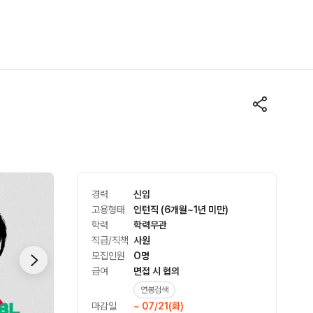
경력
신입
고용형태
인턴직 (6개월~1년 미만)
학력
학력무관
직급/직책
사원
모집인원
O명
급여
면접 시 협의
연봉검색
마감일
~ 07/21(화)