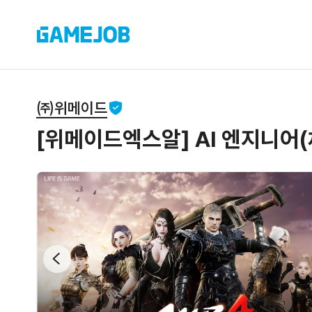
㈜위메이드
[위메이드엑스알] AI 엔지니어(