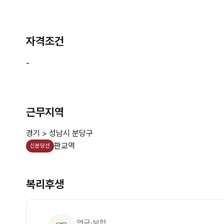
자격조건
근무지역
경기 > 성남시 분당구
판교역
신분당선
복리후생
연금·보험