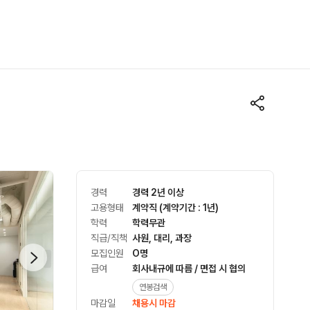
경력
경력 2년 이상
고용형태
계약직 (계약기간 : 1년)
학력
학력무관
직급/직책
사원, 대리, 과장
모집인원
O명
급여
회사내규에 따름 / 면접 시 협의
연봉검색
마감일
채용시 마감