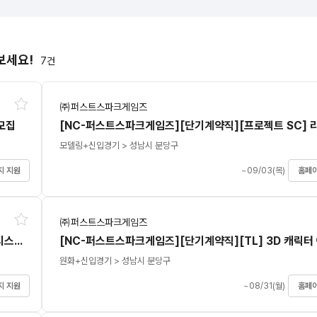
보세요!
7
건
㈜퍼스트스파크게임즈
모집
모델링+
신입
경기 > 성남시 분당구
지 지원
~09/03(목)
홈페이
㈜퍼스트스파크게임즈
[NC-퍼스트스파크게임즈][단기계약직][TL] 3D 배경 아티스트 모집
원화+
신입
경기 > 성남시 분당구
지 지원
~08/31(월)
홈페이