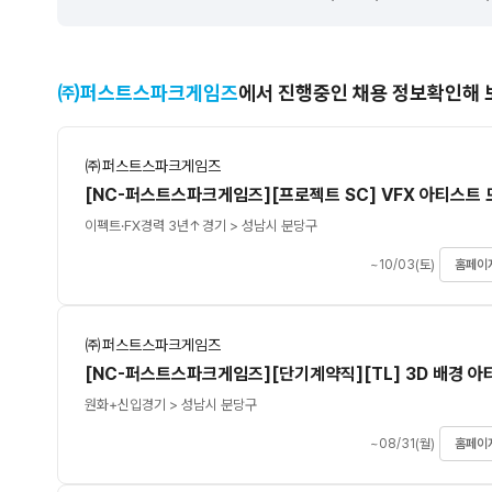
㈜퍼스트스파크게임즈
에서 진행중인 채용 정보확인해 
㈜퍼스트스파크게임즈
[NC-퍼스트스파크게임즈][프로젝트 SC] VFX 아티스트 
이펙트·FX
경력 3년↑
경기 > 성남시 분당구
~10/03(토)
홈페이
㈜퍼스트스파크게임즈
원화+
신입
경기 > 성남시 분당구
~08/31(월)
홈페이