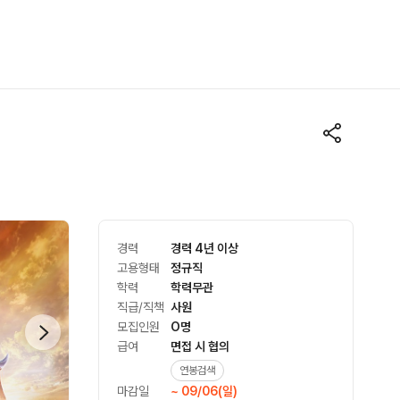
경력
경력 4년 이상
고용형태
정규직
학력
학력무관
직급/직책
사원
모집인원
O명
급여
면접 시 협의
연봉검색
마감일
~ 09/06(일)