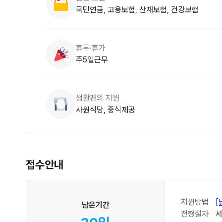
국민연금, 고용보험, 산재보험, 건강보험
휴무·휴가
주5일근무
생활편의 지원
사원식당, 중식제공
접수안내
지원방법
[
남은기간
전형절차
서