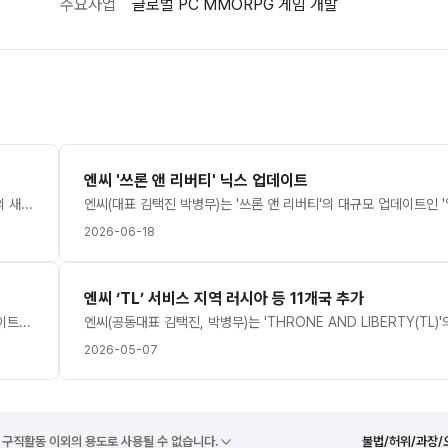
주요사업
글로벌 PC MMORPG 게임 개발
엔씨 '쓰론 앤 리버티' 닉스 업데이트
엔씨(대표 김택진 박병무)는 '쓰론 앤 리버티'(TL)에 신규 영지 '닉스'의 새로운 아크 보스 '라무스'를 28일 공개했다.'라무스'는 'TL'에서 처음 선보이는 탑승형 아크 보스다. 인간형 '라무스'와 용 '아티라트'가 함께 등장해 전투를 펼치는 것이 특징이다.보스 전투는 2개 페이즈로 진행된다. 1페이즈에서는 '라무스'가 '아티라트'에 탑승한 채 전투를 벌이며 전투 중 아티라트가 공중을 비행하는 패턴도 보인다. 이용자는 거대한 탑승형 무기 '용격창'을 활용해 '아티라트'를 제압할 수 있다. '아티라트'가 쓰러지면 홀로 남은 '라무스'가 분노하며 2페이즈로 전환해 전투를 이어간다.엔씨는 업데이트 기념 이벤트도 실시한다. 이 회사는 내달 13일까지 아크 보스 출현이 2배로 늘어나는 '아크 보스 더블업' 이벤트를 연다. 이벤트 기간에는 화요일, 금요일에도 '라무스'를 포함한 아크 보스가 추가로 출현할 예정이다. 이와 함께 도전 차원진 '철묘의 요람'도 선보인다.[더게임스데일리 한동연 기자 bronzek@tgdaily.co.kr]
2026-06-18
엔씨 ‘TL’ 서비스 지역 러시아 등 11개국 추가
엔씨가 '쓰론 앤 리버티(TL)'의 설원 지역을 배경으로 한 대규모 업데이트를 통해 올 여름 시장 공략에 나선다.21일 관련업계에 따르면 엔씨(대표 김택진 박병무)는 최근 온라인게임 'TL'의 개발자 인터뷰를 통해 대규모 업데이트 계획을 밝혔다.이 회사는 내달 23일 '얼어붙은 경계 : 닉스'를 선보인다. 이를 통해 ▲영지 '닉스' ▲고속 강하 장치 '하늘쐐기' ▲무기 '권갑' 등을 선보일 계획이다.새 영지 '닉스'는 눈보라가 몰아치는 설백의 땅으로, 저항군과 아키움 군단 모두 끝내 차지하지 못했던 지역이라는 설정이다. 추가 지역 중 가장 거대한 규모가 될 것이라고 개발진은 자신감을 나타냈다.새 지역에서는 얼어붙은 설원의 수직 지형을 새로운 방식으로 탐험할 수 있다. 마법 공학 기반의 고속 강하 장치인 '하늘쐐기', 탑승을 통해 하늘을 빠르게 가로지르는 '미리내' 등 특별한 이동 메커니즘을 도입할 예정이다.이 회사는 또 새 무기 '권갑'을 도입해 더욱 다양한 전투 경험을 제공할 계획이다. 권갑은 생존력 · 공격성 · 기동성 등을 모두 겸비한 호전적 무기로 설계했다. 특히 태세 전환을 통해 탱커와 딜러 포지션을 동시 수행할 수 있다.이번 업데이트를 통해 최대 레벨도 기존 55레벨에서 60으로 확장하고, '협력 던전'을 비롯한 보스 및 메커니즘 등을 추가하며 성장과 도전의 재미를 확대한다. 이와 동시에 장비 및 성장에서의 스트레스를 줄이면서 빌드 커스터마이징의 자유도를 높여나갈 방침이다. 이 회사는 이에 앞서 매주 프리뷰 콘텐츠를 순차 공개하며, 기대감을 끌어올릴 계획이다. 심층 분석을 주제로 보스 · PvP · 무기 등의 정보를 미리 선보일 예정이다.이날 박건수 PD는 닉스 업데이트 이후 이어갈 7 · 8월의 로드맵도 발표했다. 이를 통해 아크 보스 · 전장 모드 '봉인전(가칭)' · 테라 보스 · 스톤가드 공성전 개선 등을 소개했다.박건수 PD는 "이번 업데이트는 역대 최대 규모를 자랑하는 확장팩이라 할 수 있다"면서 "시각적으로, 플레이 스타일 면에서도 완전히 새로운 긴장감을 주는 공간을 선보이고, 이를 통해 한 단계 진화했음을 온전히 체감할 수 있을 것"이라고 말했다.[더게임스데일리 이주환 기자 ejohn@tgdaily.co.kr]
2026-05-07
 구직활동 이외의 용도로 사용될 수 없습니다.
불법/허위/과장/