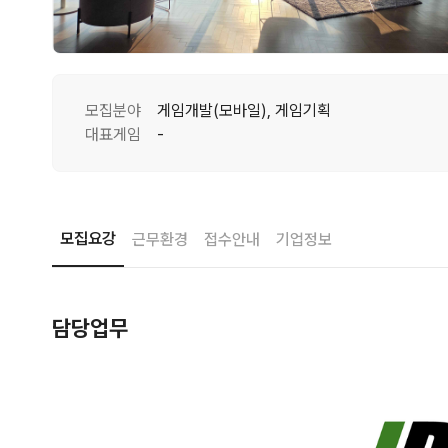
모집분야
게임개발(모바일), 게임기획
대표게임
-
모집요강
근무환경
접수안내
기업정보
담당업무