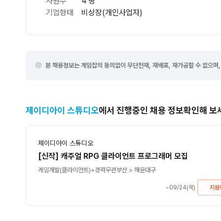
48
일
제출서류
자
시작일
2026-06-26(금)
담당자
담
마감일
2026-09-24(목)
마감일은 기업의 사정으로 인해 조기 마감 또는 변경될 수 있습니다
기업정보
제이디아이 스튜디오
대표자명
고민성
사원수
4 명
기업형태
비상장(개인사업자)