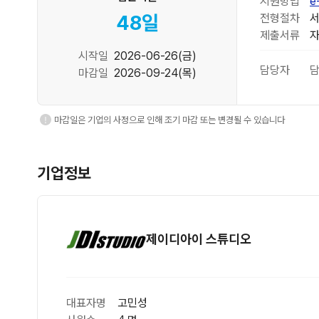
부산 > 해운대구
센텀시티역 6번 출구 500m 이내
부산2호선
복리후생
연금·보험
국민연금, 고용보험, 산재보험, 건강보험
접수안내
남은기간
지원방법
e
전형절차
서