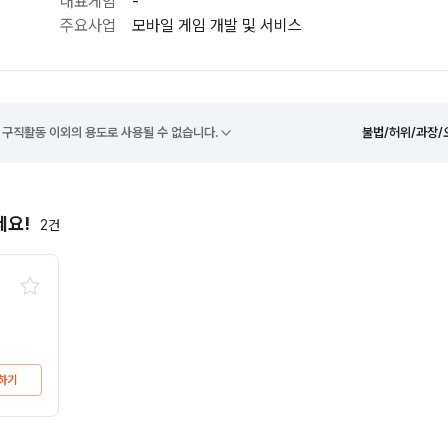
기소개서, 포트폴리오
당자(인사부)
기업정보
연봉정
설립연도
2026년
대표게임
-
주요사업
모바일 게임 개발 및 서비스