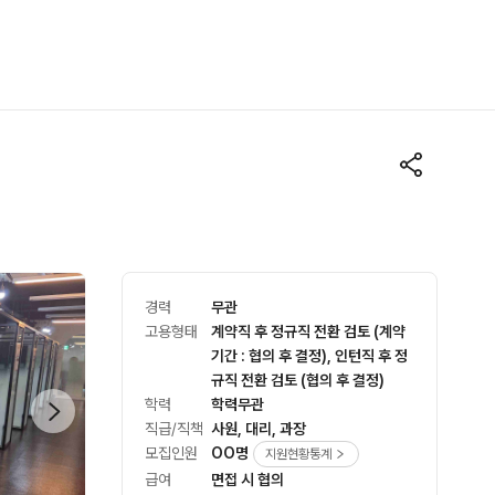
경력
무관
고용형태
계약직 후 정규직 전환 검토 (계약
기간 : 협의 후 결정), 인턴직 후 정
규직 전환 검토 (협의 후 결정)
학력
학력무관
직급/직책
사원, 대리, 과장
모집인원
OO명
지원현황통계
급여
면접 시 협의