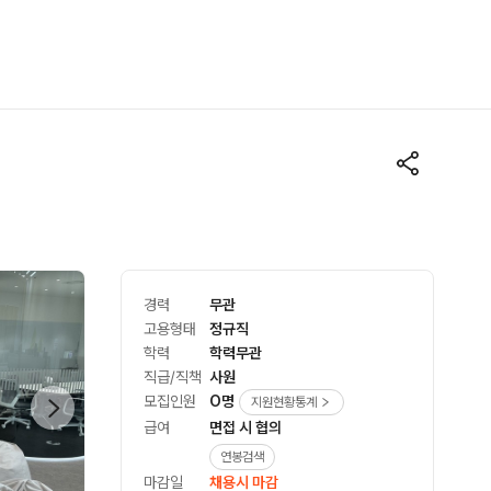
경력
무관
고용형태
정규직
학력
학력무관
직급/직책
사원
모집인원
O명
지원현황통계
급여
면접 시 협의
연봉검색
마감일
채용시 마감