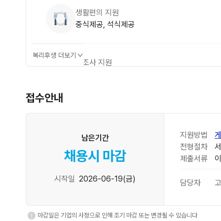
생활편의 지원
중식제공, 석식제공
복리후생 더보기
경조사 지원
각종 경조금, 경조휴가제
접수안내
교육·여가 지원
교육비 지원, 자기계발비 지원
지원방법
게
남은기간
전형절차
서
채용시 마감
제출서류
시작일
2026-06-19(금)
담당자
고
마감일은 기업의 사정으로 인해 조기 마감 또는 변경될 수 있습니다