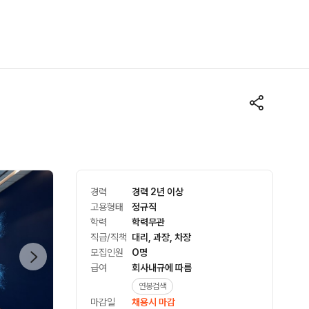
경력
경력 2년 이상
고용형태
정규직
학력
학력무관
직급/직책
대리, 과장, 차장
모집인원
O명
급여
회사내규에 따름
연봉검색
마감일
채용시 마감