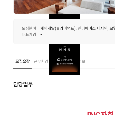
모집분야
게임개발(클라이언트), 인터페이스 디자인, 모
대표게임
-
모집요강
근무환경
접수안내
기업정보
담당업무