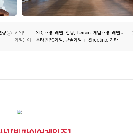
델링
키워드
3D, 배경, 레벨, 맵핑, Terrain, 게임배경, 레벨디자인, 배경프랍, 3D배경, PC게임, UnrealEngine, 배경모델링, 월드빌더, 언리얼엔진, UE5, NC, CINDERCITY, 온라인슈팅, 신더시티
툴팁기능
게임분야
온라인PC게임, 콘솔게임
Shooting, 기타