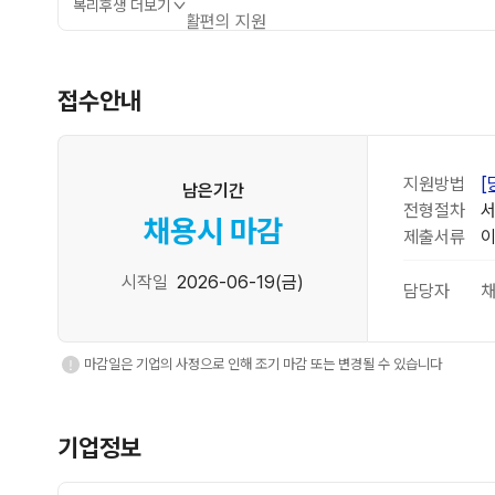
복리후생 더보기
생활편의 지원
사원식당, 중식제공, 석식제공
접수안내
경조사 지원
각종 경조금, 경조휴가제
지원방법
[
남은기간
전형절차
서
채용시 마감
제출서류
이
교육·여가 지원
사내 동호회 운영
시작일
2026-06-19(금)
담당자
채
마감일은 기업의 사정으로 인해 조기 마감 또는 변경될 수 있습니다
기업정보