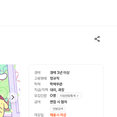
경력
경력 3년 이상
고용형태
정규직
학력
학력무관
직급/직책
대리, 과장
모집인원
O명
지원현황통계
급여
면접 시 협의
연봉검색
마감일
채용시 마감