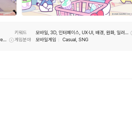
키워드
모바일, 3D, 인터페이스, UX·UI, 배경, 원화, 일러스트, 캐릭터원화, 배경원화, 캐릭터
헬로키티 마이 드림 스토어(Hello Kitty My Dream Store)
게임분야
모바일게임
Casual, SNG
툴팁기능