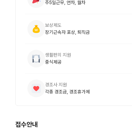
주5일근무, 연차, 월차
보상제도
장기근속자 포상, 퇴직금
생활편의 지원
중식제공
경조사 지원
각종 경조금, 경조휴가제
접수안내