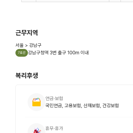
근무지역
서울 > 강남구
강남구청역 3번 출구 100m 이내
7호선
복리후생
연금·보험
국민연금, 고용보험, 산재보험, 건강보험
휴무·휴가