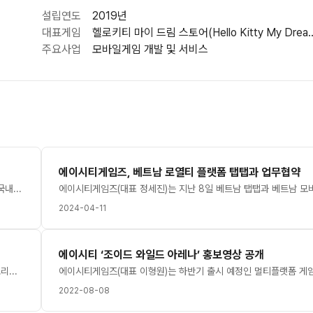
설립연도
2019년
대표게임
헬로키티 마이 드림 스토어(Hello Kit
주요사업
모바일게임 개발 및 서비스
에이시티게임즈, 베트남 로열티 플랫폼 탭탭과 업무협약
중국 최대 게임쇼 '차이나조이 2026'이 31일 상하이에서 개막했다. 국내 업체들은 현지 파트너사와 공동관 등을 통해 신작을 선보이며 중국 유저 공략에 나섰다.이번 전시회는 8월 3일까지 나흘간 상하이 신국제엑스포센터에서 열린다. 올해 23회째를 맞아 'Level Up with AI'를 주제로 역대 최대인 14만㎡ 이상의 전시 공간을 마련했다. 39개 국가·지역에서 약 900개 업체가 참가하며 텐센트게임즈, 넷이즈게임즈, 블리자드, 플레이스테이션 등이 작품을 선보이는 등 경연에 나선다.한국공동관에 출품한 10개 작품들.한국콘텐츠진흥원은 B2C 전시관에 한국공동관을 마련하고 국내 중소·인디 게임업체 10개사의 참가를 지원한다. 이에따라 에이시티게임즈, 엔데브게임즈, 나누컴퍼니, 나날이 스튜디오, 에이버튼, 반지하게임즈, 하이퍼센트, 웨이웨이, 스튜디오비비비, 케세라게임즈 등이 이 곳 부스를 통해 현지 유저들과 만나게 된다.먼저 엔데브게임즈(대표 김현철)는 메트로배니아 게임 '페이탈 클로'를 선보이고 에이시티 게임즈(대표 정세진)는 산리오 캐릭터를 활용한 '헬로키티 마이 드림 스토어'를 발표한다. 웨이웨이(대표 황성하)는 한국 무속을 소재로 삼은 '악선' 등을 선보이고 스튜디오비비비(대표 임권영)는 퍼즐 액션 게임 '모노웨이브'를 , 케세라게임즈(대표 박재현)는 리듬게임 '칼파: 코스믹 심포니'를 각각 출품한다.'세븐 트라이얼스'경기콘텐츠진흥원도 '2026 지커넥션 마켓 연계지원' 사업을 통해 도내 게임업체 10개사로 구성된 별도 공동관을 운영한다. 게임업체로는 뉴코어게임즈(대표 이만재)와 팀 테트라포드(대표 이희상)가 참가해 각각 한국 전통의 사후세계와 현대 도시를 결합한 액션 로그라이트 '세븐 트라이얼스'와 초능력 추리 어드벤처 '스테퍼 레트로: 초능력 추리 퀘스트'를 선보인다. 경콘진은 전시 공간과 현지 비즈니스 상담, 통역, 홍보 등을 지원하는 등 참가업체의 해외시장 판로 개척을 도울 예정이다.왼쪽부터 펑청 셩취게임즈 대표와 김택진 엔씨 대표.엔씨(대표 김택진 박병무)는 현지 파트너인 셩취게임즈와 '아이온2'의 중국 진출을 위한 전략적 협력을 체결했다. 이에따라 셩취게임즈는 '아이온 2'의 현지 퍼블리싱을 맡게된다. 중국 서비스명은 '영원의탑 2'로 정해졌다. 행사장 내 셩취게임즈 부스에는 대규모 시연 공간과 초대형 트레일러 상영 공간이 마련됐다. 양사는 지난 2009년 원작 '아이온'의 중국 서비스를 시작으로 17년간 협력 관계를 이어왔다.'여름미녀: 심장 폭주 주의보!'.스토리타코(대표 김제일)는 실사 인터랙티브 게임 '하숙생이 전부 미녀입니다만? 시즌2'와 '여름미녀: 심장 폭주 주의보!'를 선보인다. 두 작품에 출연한 배우 10명도 현장을 찾아 관람객들과 만난다. '라그나로크3'.그라비티(대표 박현철)는 현지 파트너사 부스를 통해 MMORPG '라그나로크3'를 출품했다. 또 조이시티(대표 조성원)도 텐센트게임즈 부스에서 스포츠게임 '프리스타일 리부트'를 소개한다. 국내 업체들이 중국의 유력 퍼블리셔 및 현지 파트너와 협력해 유저 접점을 넓히는 모습이다.게임 전시 외의 참가도 이어진다. 넥써쓰(대표 장현국)는 두바이복합상품센터(DMCC)의 파트너 자격으로 참가해 게임·AI·블록체인 플랫폼 전략을 알릴 예정이다. 황재호 민트로켓 대표는 중국 게임개발자대회(CGDC) 연사로 나서 '데이브 더 다이버'의 플랫폼 확장과 컬래버레이션, DLC 개발 경험을 공유한다.이번 행사에서는 대형 신작의 현지 진출부터 중소·인디게임의 작품성 소개, 개발 경험 공유까지 국내 게임업계의 다양한 참가 방식이 눈에 띈다. 국내 게임업체들은 이번 전시회를 통해 현지 파트너사와의 협력을 강화하고, 작품에 대한 유저 반응을 살피는 등 중국 진출 가능성을 적극 타진해 나간다는 방침이다.[더게임스데일리 김영민 기자 kym@tgdaily.co.kr]
2024-04-11
에이시티 ‘조이드 와일드 아레나’ 홍보영상 공개
에이시티게임즈(대표 정세진, 이형원)는 글로벌 캐릭터 기업 산리오코리아와 캐릭터 지식재산권(IP)을 이용한 게임 개발 계약을 체결했다고 7일 밝혔다.이 회사는 이를 통해 올해 하반기 ‘산리오캐릭터즈’ IP를 활용한 캐주얼 모바일 게임을 선보인다는 계획이다.산리오의 대표 캐릭터 중 하나인 헬로키티는 올해로 출시 50주년을 맞이한 지금까지도 전 세계에서 큰 사랑을 받고 있다.지난해 한국콘텐츠진흥원이 발간한 ‘2023 캐릭터 이용자 실태"사’에 따르면 산리오캐릭터즈는 모든 연령대에서 좋아하는 캐릭터 톱5에 선정됐다.이 회사는 2019년 설립 이후 IP를 활용한 캐주얼 게임 4개, 그리고 TCG '"이드 와일드 아레나'를 개발 및 운영하고 있다. 또 미국 지사 액티버스 설립하고, 이를 통해 글로벌 서비스에도 집중할 계획이다.[더게임스데일리 정태유 기자 jungtu@tgdaily.co.kr]
2022-08-08