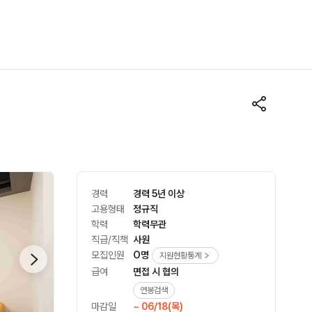
경력
경력 5년 이상
고용형태
정규직
학력
학력무관
직급/직책
사원
모집인원
O명
지원현황통계
급여
면접 시 협의
연봉검색
마감일
~ 06/18(목)