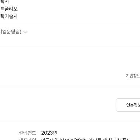
력서

트폴리오

경력기술서
기업운영팀)
기업정보
연봉정
설립연도
2023년