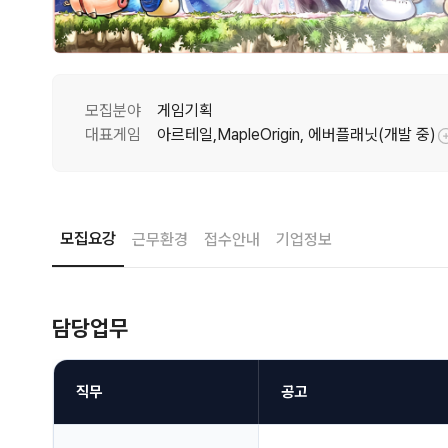
모집분야
게임기획
대표게임
아르테일,MapleOrigin, 에버플래닛(개발 중)
툴팁기능
모집요강
근무환경
접수안내
기업정보
담당업무