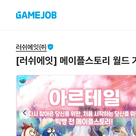
러쉬에잇㈜
[러쉬에잇] 메이플스토리 월드 