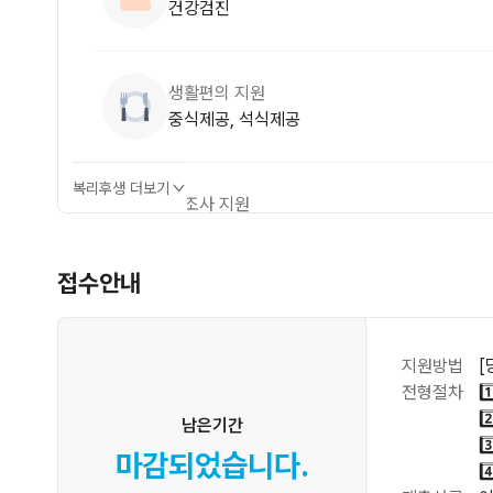
건강검진
생활편의 지원
중식제공, 석식제공
복리후생 더보기
경조사 지원
각종 경조금, 경조휴가제
접수안내
교육·여가 지원
교육비 지원, 자기계발비 지원
지원방법
[
전형절차
1
2
남은기간
3
마감되었습니다.