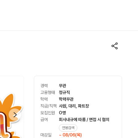
경력
무관
고용형태
정규직
학력
학력무관
직급/직책
사원, 대리, 파트장
모집인원
O명
급여
회사내규에 따름 / 면접 시 협의
연봉검색
마감일
~ 08/06(목)