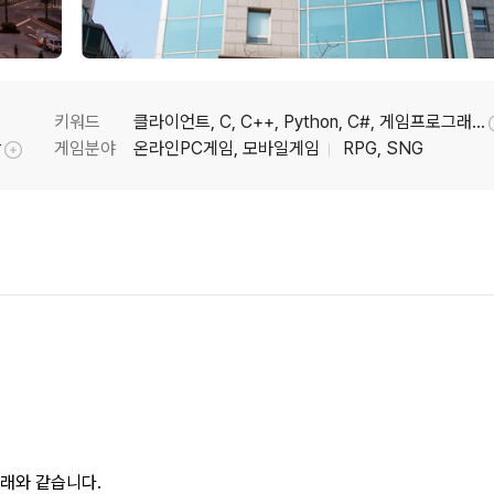
키워드
클라이언트, C, C++, Python, C#, 게임프로그래밍, 게임프로그래머, Unity3D, UGUI
방
게임분야
온라인PC게임, 모바일게임
RPG, SNG
툴팁기능