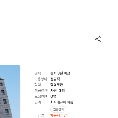
경력
경력 3년 이상
고용형태
정규직
학력
학력무관
직급/직책
사원, 대리
모집인원
O명
급여
회사내규에 따름
연봉검색
마감일
채용시 마감