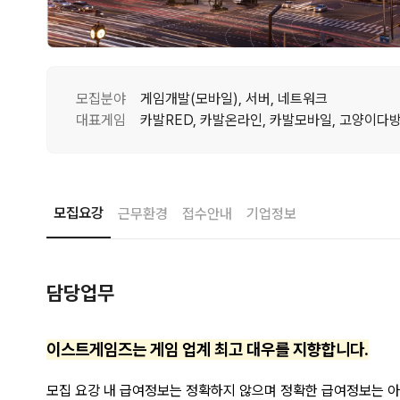
모집분야
게임개발(모바일), 서버, 네트워크
대표게임
카발RED, 카발온라인, 카발모바일, 고양이다
모집요강
근무환경
접수안내
기업정보
담당업무