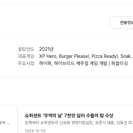
연봉정
설립연도
2021년
대표게임
XP Hero, Burger Please!, Pizza Re
주요사업
하이퍼, 하이브리드 캐주얼 게임 개발 / 퍼블리싱
슈퍼센트 '무역의 날' 7천만 달러 수출의 탑 수상
슈퍼센트(대표 공준식)는 26일까지 홈페이지를 통해 전 직군 인력채용에 나선다고 13일 밝혔다.모집 분야는 게임 프로그래밍, 기획, 아트를 포함한 게임 개발 전 영역이다. ▲모바일 게임 사업 PM ▲글로벌 BD 매니저 ▲글로벌 퍼포먼스 마케터 ▲크리에이티브 매니저 ▲해외사업 개발 ▲법무 담당자 등 다양한 직군 27개의 포지션에 대해 경력직, 신입사원, 인턴직을 모집한다.일부 직군은 과제 전형이 포함될 예정이다. 또 입사자 전원에게 100만 원의 입사 축하금을 지급하는 등 파격 혜택을 지원한다는 방침이다.이 회사는 '버거 플리즈' '피자 레디' '아울렛 러시' 등 하이퍼 캐주얼 게임들이 인기를 얻으며 누적 다운로드 8억회 및 매출 2000억원을 달성했다. 최근 '7000만 달러 수출의 탑'과 '대한민국 콘텐츠 대상' 등을 수상하며 경쟁력을 입증했으며,이번 채용을 통해 글로벌 게임 시장에서 약진하는 회사의 핵심 인재를 확보할 계획이라고 밝혔다.[더게임스데일리 이주환 기자 ejohn@tgdaily.co.kr]
2024-12-05