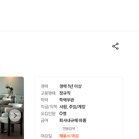
경력
경력 1년 이상
고용형태
정규직
학력
학력무관
직급/직책
사원, 주임/계장
모집인원
O명
급여
회사내규에 따름
연봉검색
마감일
채용시 마감