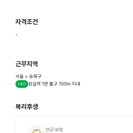
자격조건
근무지역
서울 > 송파구
잠실역 1번 출구 100m 이내
2호선
복리후생
연금·보험