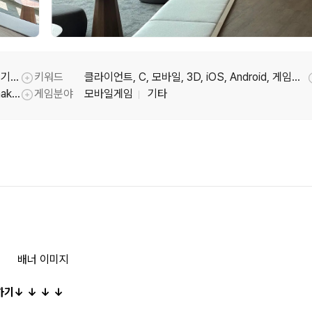
게임개발(클라이언트), 게임개발(모바일), 게임기획, 엔진
키워드
클라이언트, C, 모바일, 3D, iOS, Android, 게임기획, C#, 엔진, Unity, 유니티, 유니티3D, 게임프로그래밍, 게임프로그래머, WebGL, Firebase, Flutter, 플러터
툴팁기능
XP Hero, Burger Please!, Pizza Ready!, Snake Clash
게임분야
모바일게임
기타
툴팁기능