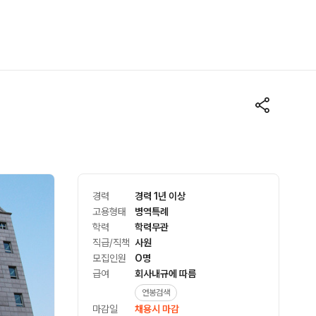
경력
경력 1년 이상
고용형태
병역특례
학력
학력무관
직급/직책
사원
모집인원
O명
급여
회사내규에 따름
연봉검색
마감일
채용시 마감