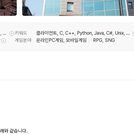
게임개발(클라이언트), 게임개발(모바일), 서버, 네트워크, 시스템·DB
키워드
클라이언트, C, C++, Python, Java, C#, Unix, Linux, 게임프로그래머, Swift, Kotlin
툴팁기능
방
게임분야
온라인PC게임, 모바일게임
RPG, SNG
툴팁기능