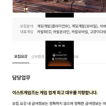
모집분야
대표게임
카발RED, 카발온라인, 카발모바일, 고양이다
모집요강
근무환경
접수안내
기업정보
담당업무