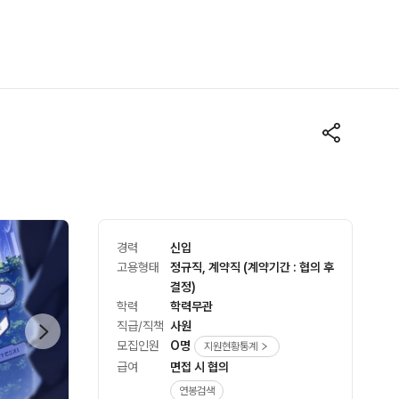
경력
신입
고용형태
정규직, 계약직 (계약기간 : 협의 후
결정)
학력
학력무관
직급/직책
사원
모집인원
O명
지원현황통계
급여
면접 시 협의
연봉검색