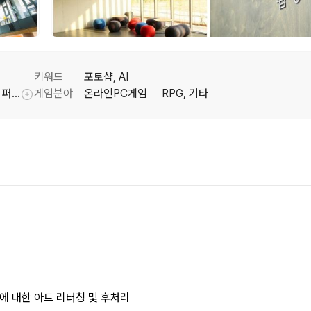
키워드
포토샵, AI
던전앤파이터, 던전앤파이터 모바일, 사이퍼즈, 퍼스트 버서커 : 카잔
게임분야
온라인PC게임
RPG, 기타
툴팁기능