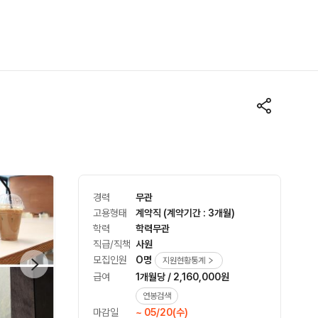
경력
무관
고용형태
계약직 (계약기간 : 3개월)
학력
학력무관
직급/직책
사원
모집인원
O명
지원현황통계
급여
1개월당 / 2,160,000원
연봉검색
마감일
~ 05/20(수)