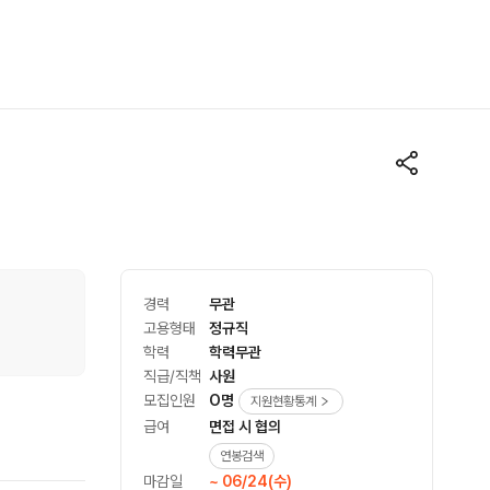
경력
무관
고용형태
정규직
학력
학력무관
직급/직책
사원
모집인원
O명
지원현황통계
급여
면접 시 협의
연봉검색
마감일
~ 06/24(수)