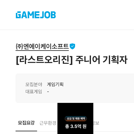
㈜엔에이케이소프트
[라스트오리진] 주니어 기획자
모집분야
게임기획
대표게임
-
모집요강
근무환경
접수안내
기업정보