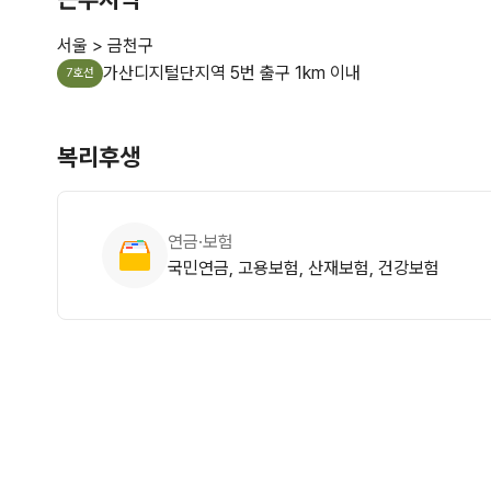
서울 > 금천구
가산디지털단지역 5번 출구 1km 이내
7호선
복리후생
연금·보험
국민연금, 고용보험, 산재보험, 건강보험
접수안내
남은기간
지원방법
게