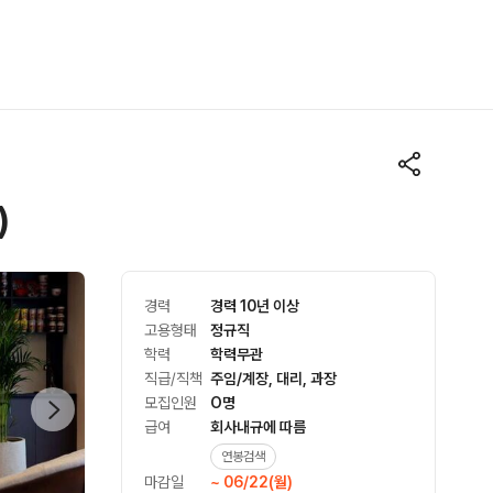
)
경력
경력 10년 이상
고용형태
정규직
학력
학력무관
직급/직책
주임/계장, 대리, 과장
모집인원
O명
급여
회사내규에 따름
연봉검색
마감일
~ 06/22(월)