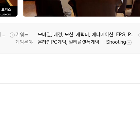
게임개발(모바일), 원화, 모델링, 애니메이션, 이펙트·FX
키워드
모바일, 배경, 모션, 캐릭터, 애니메이션, FPS, PC, UE5
툴팁기능
게임분야
온라인PC게임, 멀티플랫폼게임
Shooting
툴팁기능