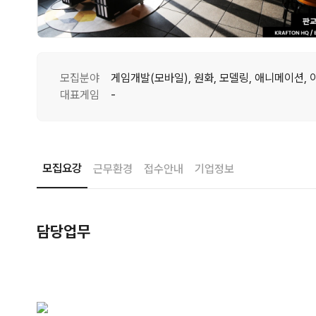
모집분야
대표게임
-
모집요강
근무환경
접수안내
기업정보
담당업무